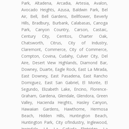
Park, Altadena, Arcadia, Artesia, Avalon,
Avocado Heights, Azusa, Baldwin Park, Bel
Air, Bell, Bell Gardens, Bellflower, Beverly
Hills, Bradbury, Burbank, Calabasas, Canoga
Park, Canyon Country, Carson, Castaic,
Century City, Cerritos, Charter Oak,
Chatsworth, Citrus, City of Industry,
Claremont, Commerce, City of Commerce,
Compton, Covina, Cudahy, Culver City, Del
Aire, Desert View Highlands, Diamond Bar,
Downey, Duarte, Eagle Rock, East La Mirada,
East Downey, East Pasadena, East Rancho
Domiguez, East San Gabriel, El Monte, El
Segundo, Elizabeth Lake, Encino, Florence-
Graham, Gardena, Glendale, Glendora, Green
Valley, Hacienda Heights, Hasley Canyon,
Hawaiian Gardens, Hawthorne, Hermosa
Beach, Hidden Hills, Huntington Beach,
Huntington Park, City ofIndustry, Inglewood,
Irwindale, LA, La Cañada Flintridge, La